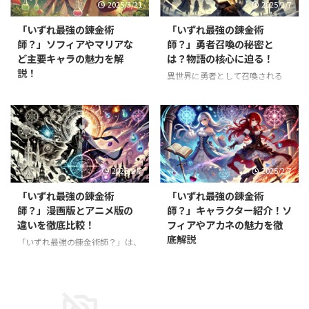
2025/3/21
2025/2/7
「いずれ最強の錬金術
「いずれ最強の錬金術
師？」ソフィアやマリアな
師？」勇者召喚の秘密と
ど主要キャラの魅力を解
は？物語の核心に迫る！
説！
異世界に勇者として召喚される
——そんな夢のような展開から始
異世界で錬金術の力を武器に成り
まる「いずれ最強の錬金術師？」
上がるタクミ・イルマの物語「い
ですが、主人公・タクミは勇者で
ずれ最強の錬金術師？」。本作の
はなく"ついで"に召喚された存在
魅力は、主人公だけでなく個性豊
でした。 しかし、彼が異世界で
かなキャラクターたちにもありま
手にする錬金術の力は、勇者すら
す。 中でも、タクミを支えるソ
2025/2/7
2025/2/7
凌駕する可能性を秘めています。
フィアやマリアは、物語を彩る重
そもそも、この世界の勇者召喚に
要な存在。彼女たちの性格や戦い
「いずれ最強の錬金術
「いずれ最強の錬金術
はどんな秘密があるのか？ 本記
方、人間関係は多くの読者から支
師？」漫画版とアニメ版の
師？」キャラクター紹介！ソ
事では、勇者召喚の背景やタクミ
持されています。 本記事では、
違いを徹底比較！
フィアやアカネの魅力を徹
の役割、物語の核心に迫る重要な
**「いずれ最強の錬金術師？」に
底解説
ポイントを徹底解説します！ 勇
登場するソフィアやマリアといっ
「いずれ最強の錬金術師？」は、
者召喚の謎とは？異世界に隠され
た主要キャラクターの魅力を徹底
異世界転生×錬金術のユニークな
「いずれ最強の錬金術師？」は、
た秘密 「いずれ最強の錬金術
解説**します！ 主要キャラクタ
設定が魅力の作品です。原作小説
異世界で錬金術を駆使しながら成
師？」の物語は、異世界で行われ
ーの魅力を紹介！ ソフィア・シ
をもとにした漫画版と、2025年
り上がるタクミ・イルマを主人公
る勇者召喚から始まります。本来
ルフィード：冷静な戦士エルフ
に放送されるアニメ版では、どの
とした人気ファンタジー作品で