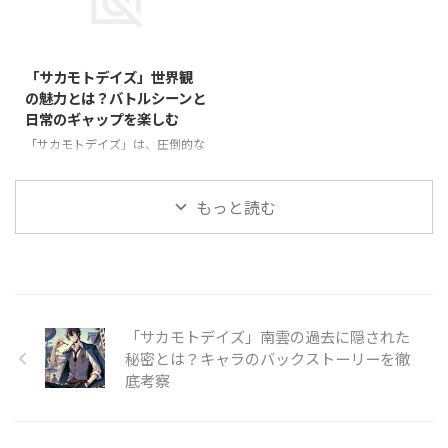
で ...
ソフィア・シルフィードは、 ...
ような違いがあるのでしょうか？
す。2025年1月からアニメが放送
漫画ならではの細かい描写や、ア
され、さらに注目を集めていま
2025/2/7
ニメで追加されるオリジナル演出
す。 本作には、個性豊かなキャ
など、ファンなら気になるポイン
ラクターが多数登場しますが、中
「サカモトデイズ」世界観
トがたくさんあります。 本記事
でもソフィアとアカネは、物語に
の魅力とは？バトルシーンと
では、**「いずれ最強の錬金術
欠かせない存在として人気を集め
日常のギャップを楽しむ
師？」の漫画版とアニメ版の違い
ています。 ソフィアはクールで
を比較し、それぞれの魅力を徹底
知的なエルフの女性、アカネは情
「サカモトデイズ」は、圧倒的な
解説**していきます！ 「いずれ
熱的で戦闘力の高い剣士。彼女た
アクションとユーモラスな日常が
最強の錬金術師？」漫画とアニメ
ちがどのようにタクミと関わり、
共存する、独特な世界観が魅力の
の基本情報 「いずれ最強の錬金
物語にどんな影響を与えるのか？
作品です。 主人公・坂本太郎
もっと読む
術師？」は、異世界転生と ...
本記事では、**ソフィアとアカネ
は、かつて伝説の存在だったにも
のキャラクター背景や魅力を ...
関わらず、現在は平和な日常を送
りながらも、ひとたび戦闘となる
と最強の実力を発揮するというギ
ャップが特徴的です。 本記事で
は、「サカモトデイズ」の世界観
「サカモトデイズ」南雲の過去に隠された
の魅力に迫り、バトルシーンと日
秘密とは？キャラのバックストーリーを徹
常の対比がどのように物語を彩っ
底考察
ているのかを詳しく解説します！
「サカモトデイズ」の世界観が魅
力的な理由 「サカモトデイズ」
は、ハードなバトルアクション