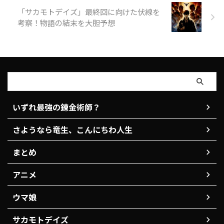
と、ほのぼのとした日常が同じ世
「サカモトデイズ」最終回に向けた伏線を
界 ...
考察！物語の結末を大胆予想
いずれ最強の錬金術師？
さようなら竜生、こんにちわ人生
まとめ
アニメ
ウマ娘
サカモトデイズ