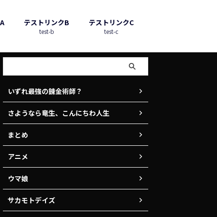
A
テストリンクB
テストリンクC
test-b
test-c
いずれ最強の錬金術師？
さようなら竜生、こんにちわ人生
まとめ
アニメ
ウマ娘
サカモトデイズ