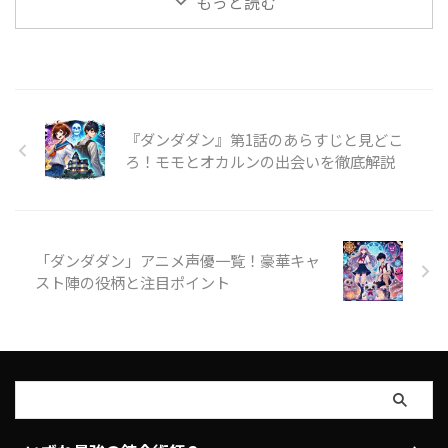
もっと読む
術師？」は、異世界転生と ...
本記事では、**ソフィアとアカネ
は、かつて伝説の存在だったにも
のキャラクター背景や魅力を ...
関わらず、現在は平和な日常を送
りながらも、ひとたび戦闘となる
と最強の実力を発揮するというギ
ャップが特徴的です。 本記事で
は、「サカモトデイズ」の世界観
『ダンダダン』第1話のあらすじと見どこ
の魅力に迫り、バトルシーンと日
常の対比がどのように物語を彩っ
ろ！モモとオカルンの出会いを徹底解説
ているのかを詳しく解説します！
「サカモトデイズ」の世界観が魅
力的な理由 「サカモトデイズ」
は、ハードなバトルアクション
「ダンダダン」アニメ声優一覧！豪華キャ
と、ほのぼのとした日常が同じ世
界 ...
スト陣の役柄と注目ポイント