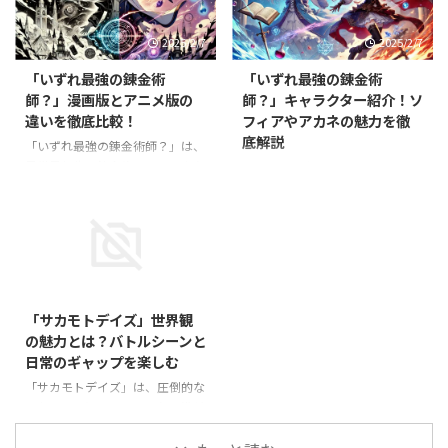
でした。 しかし、彼が異世界で
かなキャラクターたちにもありま
手にする錬金術の力は、勇者すら
す。 中でも、タクミを支えるソ
2025/2/7
2025/2/7
凌駕する可能性を秘めています。
フィアやマリアは、物語を彩る重
そもそも、この世界の勇者召喚に
要な存在。彼女たちの性格や戦い
「いずれ最強の錬金術
「いずれ最強の錬金術
はどんな秘密があるのか？ 本記
方、人間関係は多くの読者から支
師？」漫画版とアニメ版の
師？」キャラクター紹介！ソ
事では、勇者召喚の背景やタクミ
持されています。 本記事では、
違いを徹底比較！
フィアやアカネの魅力を徹
の役割、物語の核心に迫る重要な
**「いずれ最強の錬金術師？」に
底解説
ポイントを徹底解説します！ 勇
登場するソフィアやマリアといっ
「いずれ最強の錬金術師？」は、
者召喚の謎とは？異世界に隠され
た主要キャラクターの魅力を徹底
異世界転生×錬金術のユニークな
「いずれ最強の錬金術師？」は、
た秘密 「いずれ最強の錬金術
解説**します！ 主要キャラクタ
設定が魅力の作品です。原作小説
異世界で錬金術を駆使しながら成
師？」の物語は、異世界で行われ
ーの魅力を紹介！ ソフィア・シ
をもとにした漫画版と、2025年
り上がるタクミ・イルマを主人公
る勇者召喚から始まります。本来
ルフィード：冷静な戦士エルフ
に放送されるアニメ版では、どの
とした人気ファンタジー作品で
で ...
ソフィア・シルフィードは、 ...
ような違いがあるのでしょうか？
す。2025年1月からアニメが放送
漫画ならではの細かい描写や、ア
され、さらに注目を集めていま
2025/2/7
ニメで追加されるオリジナル演出
す。 本作には、個性豊かなキャ
など、ファンなら気になるポイン
ラクターが多数登場しますが、中
「サカモトデイズ」世界観
トがたくさんあります。 本記事
でもソフィアとアカネは、物語に
の魅力とは？バトルシーンと
では、**「いずれ最強の錬金術
欠かせない存在として人気を集め
日常のギャップを楽しむ
師？」の漫画版とアニメ版の違い
ています。 ソフィアはクールで
を比較し、それぞれの魅力を徹底
知的なエルフの女性、アカネは情
「サカモトデイズ」は、圧倒的な
解説**していきます！ 「いずれ
熱的で戦闘力の高い剣士。彼女た
アクションとユーモラスな日常が
最強の錬金術師？」漫画とアニメ
ちがどのようにタクミと関わり、
共存する、独特な世界観が魅力の
の基本情報 「いずれ最強の錬金
物語にどんな影響を与えるのか？
作品です。 主人公・坂本太郎