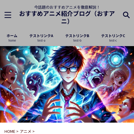
今話題のおすすめアニメを徹底解説！
おすすめアニメ紹介ブログ（おすア
ニ）
ホーム
テストリンクA
テストリンクB
テストリンクC
home
test-a
test-b
test-c
HOME
>
アニメ
>