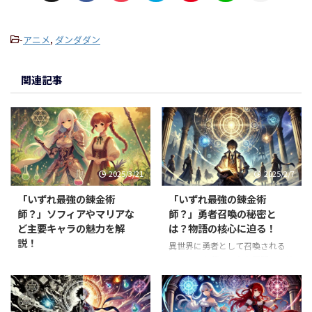
-
アニメ
,
ダンダダン
関連記事
2025/3/21
2025/2/7
「いずれ最強の錬金術
「いずれ最強の錬金術
師？」ソフィアやマリアな
師？」勇者召喚の秘密と
ど主要キャラの魅力を解
は？物語の核心に迫る！
説！
異世界に勇者として召喚される
——そんな夢のような展開から始
異世界で錬金術の力を武器に成り
まる「いずれ最強の錬金術師？」
上がるタクミ・イルマの物語「い
ですが、主人公・タクミは勇者で
ずれ最強の錬金術師？」。本作の
はなく"ついで"に召喚された存在
魅力は、主人公だけでなく個性豊