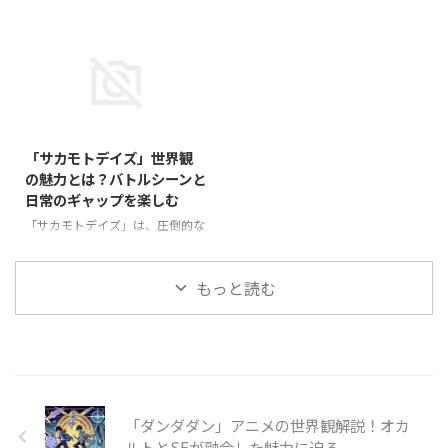
者召喚の謎とは？異世界に隠され
た主要キャラクターの魅力を徹底
異世界転生×錬金術のユニークな
「いずれ最強の錬金術師？」は、
た秘密 「いずれ最強の錬金術
解説**します！ 主要キャラクタ
設定が魅力の作品です。原作小説
異世界で錬金術を駆使しながら成
師？」の物語は、異世界で行われ
ーの魅力を紹介！ ソフィア・シ
をもとにした漫画版と、2025年
り上がるタクミ・イルマを主人公
る勇者召喚から始まります。本来
ルフィード：冷静な戦士エルフ
に放送されるアニメ版では、どの
とした人気ファンタジー作品で
で ...
ソフィア・シルフィードは、 ...
ような違いがあるのでしょうか？
す。2025年1月からアニメが放送
漫画ならではの細かい描写や、ア
され、さらに注目を集めていま
2025/2/7
ニメで追加されるオリジナル演出
す。 本作には、個性豊かなキャ
など、ファンなら気になるポイン
ラクターが多数登場しますが、中
「サカモトデイズ」世界観
トがたくさんあります。 本記事
でもソフィアとアカネは、物語に
の魅力とは？バトルシーンと
では、**「いずれ最強の錬金術
欠かせない存在として人気を集め
日常のギャップを楽しむ
師？」の漫画版とアニメ版の違い
ています。 ソフィアはクールで
を比較し、それぞれの魅力を徹底
知的なエルフの女性、アカネは情
「サカモトデイズ」は、圧倒的な
解説**していきます！ 「いずれ
熱的で戦闘力の高い剣士。彼女た
アクションとユーモラスな日常が
最強の錬金術師？」漫画とアニメ
ちがどのようにタクミと関わり、
共存する、独特な世界観が魅力の
の基本情報 「いずれ最強の錬金
物語にどんな影響を与えるのか？
作品です。 主人公・坂本太郎
もっと読む
術師？」は、異世界転生と ...
本記事では、**ソフィアとアカネ
は、かつて伝説の存在だったにも
のキャラクター背景や魅力を ...
関わらず、現在は平和な日常を送
りながらも、ひとたび戦闘となる
と最強の実力を発揮するというギ
ャップが特徴的です。 本記事で
は、「サカモトデイズ」の世界観
「ダンダダン」アニメの世界観解説！オカ
の魅力に迫り、バトルシーンと日
常の対比がどのように物語を彩っ
ルトとSFが融合した魅力に迫る