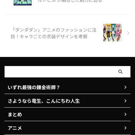
ているのかを詳しく解説します！
「サカモトデイズ」の世界観が魅
力的な理由 「サカモトデイズ」
は、ハードなバトルアクション
「ダンダダン」アニメのファッションに注
と、ほのぼのとした日常が同じ世
界 ...
目！キャラごとの衣装デザインを考察
いずれ最強の錬金術師？
さようなら竜生、こんにちわ人生
まとめ
アニメ