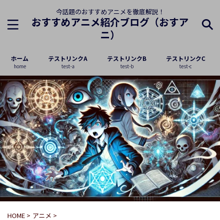
今話題のおすすめアニメを徹底解説！
おすすめアニメ紹介ブログ（おすア
ニ）
ホーム
テストリンクA
テストリンクB
テストリンクC
home
test-a
test-b
test-c
HOME
>
アニメ
>