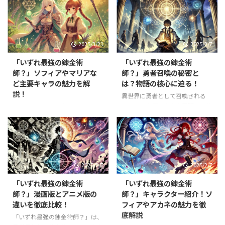
2025/3/21
2025/2/7
「いずれ最強の錬金術
「いずれ最強の錬金術
師？」ソフィアやマリアな
師？」勇者召喚の秘密と
ど主要キャラの魅力を解
は？物語の核心に迫る！
説！
異世界に勇者として召喚される
——そんな夢のような展開から始
異世界で錬金術の力を武器に成り
まる「いずれ最強の錬金術師？」
上がるタクミ・イルマの物語「い
ですが、主人公・タクミは勇者で
ずれ最強の錬金術師？」。本作の
はなく"ついで"に召喚された存在
魅力は、主人公だけでなく個性豊
でした。 しかし、彼が異世界で
かなキャラクターたちにもありま
手にする錬金術の力は、勇者すら
す。 中でも、タクミを支えるソ
2025/2/7
2025/2/7
凌駕する可能性を秘めています。
フィアやマリアは、物語を彩る重
そもそも、この世界の勇者召喚に
要な存在。彼女たちの性格や戦い
「いずれ最強の錬金術
「いずれ最強の錬金術
はどんな秘密があるのか？ 本記
方、人間関係は多くの読者から支
師？」漫画版とアニメ版の
師？」キャラクター紹介！ソ
事では、勇者召喚の背景やタクミ
持されています。 本記事では、
違いを徹底比較！
フィアやアカネの魅力を徹
の役割、物語の核心に迫る重要な
**「いずれ最強の錬金術師？」に
底解説
ポイントを徹底解説します！ 勇
登場するソフィアやマリアといっ
「いずれ最強の錬金術師？」は、