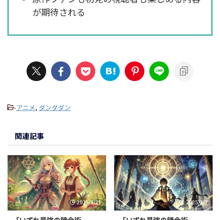
が期待される
-
アニメ
,
ダンダダン
関連記事
2025/3/21
2025/2/7
「いずれ最強の錬金術
「いずれ最強の錬金術