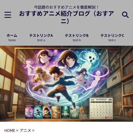
今話題のおすすめアニメを徹底解説！
おすすめアニメ紹介ブログ（おすア
ニ）
ホーム
テストリンクA
テストリンクB
テストリンクC
home
test-a
test-b
test-c
HOME
>
アニメ
>