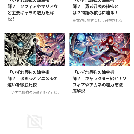
師？」ソフィアやマリアな
師？」勇者召喚の秘密と
ど主要キャラの魅力を解
は？物語の核心に迫る！
説！
異世界に勇者として召喚される
——そんな夢のような展開から始
異世界で錬金術の力を武器に成り
まる「いずれ最強の錬金術師？」
上がるタクミ・イルマの物語「い
ですが、主人公・タクミは勇者で
ずれ最強の錬金術師？」。本作の
はなく"ついで"に召喚された存在
魅力は、主人公だけでなく個性豊
でした。 しかし、彼が異世界で
かなキャラクターたちにもありま
手にする錬金術の力は、勇者すら
す。 中でも、タクミを支えるソ
2025/2/7
2025/2/7
凌駕する可能性を秘めています。
フィアやマリアは、物語を彩る重
そもそも、この世界の勇者召喚に
要な存在。彼女たちの性格や戦い
「いずれ最強の錬金術
「いずれ最強の錬金術
はどんな秘密があるのか？ 本記
方、人間関係は多くの読者から支
師？」漫画版とアニメ版の
師？」キャラクター紹介！ソ
事では、勇者召喚の背景やタクミ
持されています。 本記事では、
違いを徹底比較！
フィアやアカネの魅力を徹
の役割、物語の核心に迫る重要な
**「いずれ最強の錬金術師？」に
底解説
ポイントを徹底解説します！ 勇
登場するソフィアやマリアといっ
「いずれ最強の錬金術師？」は、
者召喚の謎とは？異世界に隠され
た主要キャラクターの魅力を徹底
異世界転生×錬金術のユニークな
「いずれ最強の錬金術師？」は、
た秘密 「いずれ最強の錬金術
解説**します！ 主要キャラクタ
設定が魅力の作品です。原作小説
異世界で錬金術を駆使しながら成
師？」の物語は、異世界で行われ
ーの魅力を紹介！ ソフィア・シ
をもとにした漫画版と、2025年
り上がるタクミ・イルマを主人公
る勇者召喚から始まります。本来
ルフィード：冷静な戦士エルフ
に放送されるアニメ版では、どの
とした人気ファンタジー作品で
で ...
ソフィア・シルフィードは、 ...
ような違いがあるのでしょうか？
す。2025年1月からアニメが放送
漫画ならではの細かい描写や、ア
され、さらに注目を集めていま
2025/2/7
ニメで追加されるオリジナル演出