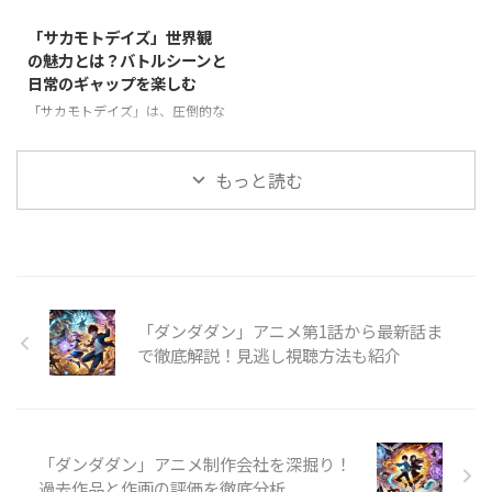
す。 本作には、個性豊かなキャ
など、ファンなら気になるポイン
ラクターが多数登場しますが、中
「サカモトデイズ」世界観
トがたくさんあります。 本記事
でもソフィアとアカネは、物語に
の魅力とは？バトルシーンと
では、**「いずれ最強の錬金術
欠かせない存在として人気を集め
日常のギャップを楽しむ
師？」の漫画版とアニメ版の違い
ています。 ソフィアはクールで
を比較し、それぞれの魅力を徹底
知的なエルフの女性、アカネは情
「サカモトデイズ」は、圧倒的な
解説**していきます！ 「いずれ
熱的で戦闘力の高い剣士。彼女た
アクションとユーモラスな日常が
最強の錬金術師？」漫画とアニメ
ちがどのようにタクミと関わり、
共存する、独特な世界観が魅力の
の基本情報 「いずれ最強の錬金
物語にどんな影響を与えるのか？
作品です。 主人公・坂本太郎
もっと読む
術師？」は、異世界転生と ...
本記事では、**ソフィアとアカネ
は、かつて伝説の存在だったにも
のキャラクター背景や魅力を ...
関わらず、現在は平和な日常を送
りながらも、ひとたび戦闘となる
と最強の実力を発揮するというギ
ャップが特徴的です。 本記事で
は、「サカモトデイズ」の世界観
「ダンダダン」アニメ第1話から最新話ま
の魅力に迫り、バトルシーンと日
常の対比がどのように物語を彩っ
で徹底解説！見逃し視聴方法も紹介
ているのかを詳しく解説します！
「サカモトデイズ」の世界観が魅
力的な理由 「サカモトデイズ」
は、ハードなバトルアクション
「ダンダダン」アニメ制作会社を深掘り！
と、ほのぼのとした日常が同じ世
界 ...
過去作品と作画の評価を徹底分析